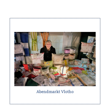
Der Abendmarkt macht das Einkaufen auch für
Jeden letzten Donnerstag
Berufstätige möglich.
im Monat von 16.00 – 20.00 Uhr
Sommerfelder Platz, 32602 Vlotho
Adresse:
25.06 ~ 16-20 Uhr
Abendmarkt Vlotho