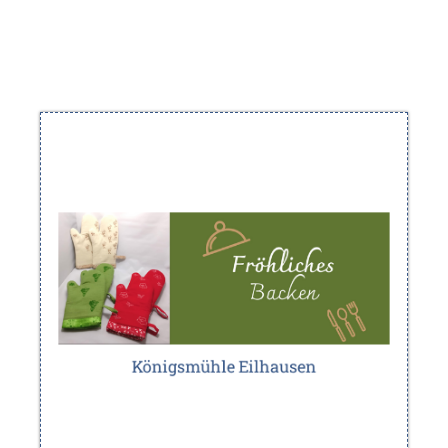
Mühle in Melle
Der Mahl und Backtag an der
Steinbackofen
mit Brot und Kuchen aus dem
aus der Region.
Kunsthandwerk
und
Westhoyeler Str. 45, 49328 Melle
Adresse:
28.06 ~ 11-16 Uhr
Westhoyeler Mühle